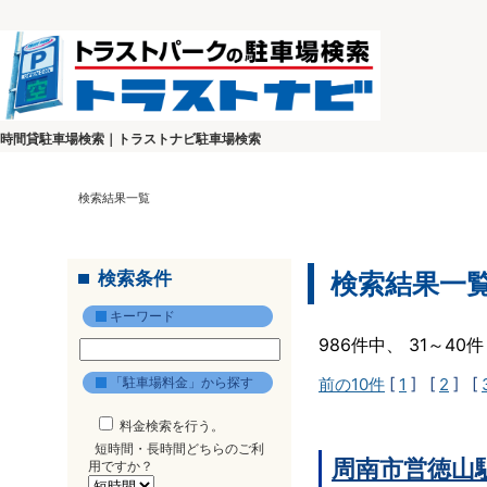
時間貸駐車場検索｜トラストナビ駐車場検索
検索結果一覧
検索条件
検索結果一
キーワード
986件中、 31～4
「駐車場料金」から探す
前の10件
[
1
] [
2
] [
料金検索を行う。
短時間・長時間どちらのご利
周南市営徳山
用ですか？