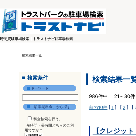
時間貸駐車場検索｜トラストナビ駐車場検索
検索結果一覧
検索条件
検索結果一
キーワード
986件中、 21～3
「駐車場料金」から探す
前の10件
[
1
] [
2
]
[ 
料金検索を行う。
短時間・長時間どちらのご利
【クレジット
用ですか？