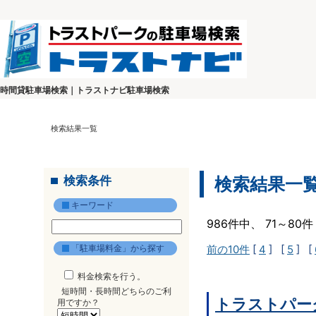
時間貸駐車場検索｜トラストナビ駐車場検索
検索結果一覧
検索条件
検索結果一
キーワード
986件中、 71～8
「駐車場料金」から探す
前の10件
[
4
] [
5
] [
料金検索を行う。
短時間・長時間どちらのご利
トラストパー
用ですか？