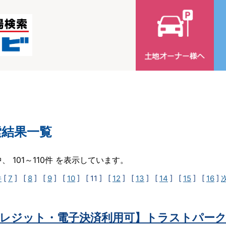
索結果一覧
中、 101～110件 を表示しています。
件
[
7
] [
8
] [
9
] [
10
]
[ 11 ]
[
12
] [
13
] [
14
] [
15
] [
16
]
レジット・電子決済利用可】トラストパーク