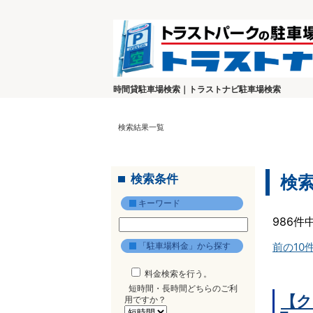
時間貸駐車場検索｜トラストナビ駐車場検索
検索結果一覧
検索条件
検
キーワード
986件
「駐車場料金」から探す
前の10
料金検索を行う。
短時間・長時間どちらのご利
【ク
用ですか？