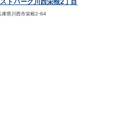
ストパーク川西栄根2丁目
庫県川西市栄根2-64