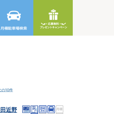
次の10件
田近野