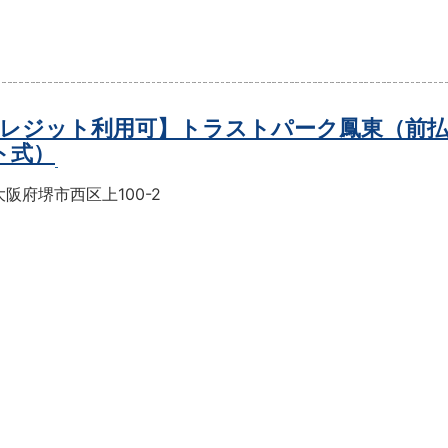
レジット利用可】トラストパーク鳳東（前
ト式）
阪府堺市西区上100-2