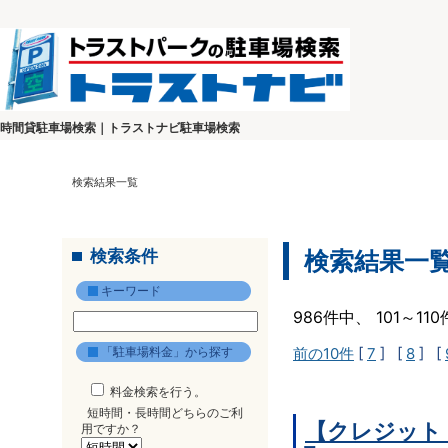
時間貸駐車場検索｜トラストナビ駐車場検索
検索結果一覧
検索条件
検索結果一
キーワード
986件中、 101～1
「駐車場料金」から探す
前の10件
[
7
] [
8
] [
料金検索を行う。
短時間・長時間どちらのご利
【クレジット
用ですか？