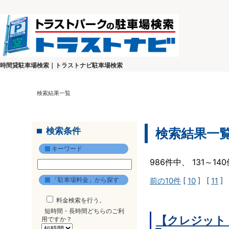
時間貸駐車場検索｜トラストナビ駐車場検索
検索結果一覧
検索条件
検索結果一
キーワード
986件中、 131～1
「駐車場料金」から探す
前の10件
[
10
] [
11
] 
料金検索を行う。
短時間・長時間どちらのご利
【クレジット
用ですか？