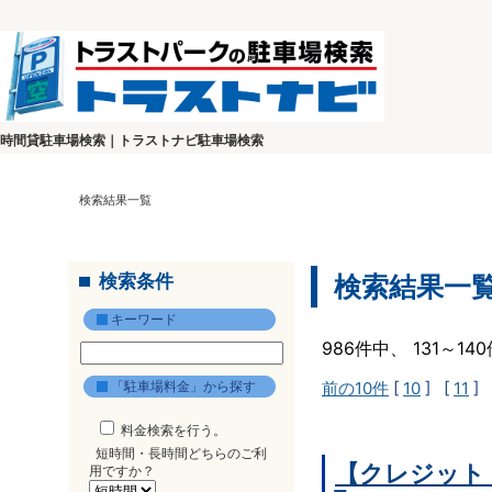
時間貸駐車場検索｜トラストナビ駐車場検索
検索結果一覧
検索条件
検索結果一
キーワード
986件中、 131～1
「駐車場料金」から探す
前の10件
[
10
] [
11
] 
料金検索を行う。
短時間・長時間どちらのご利
【クレジット
用ですか？