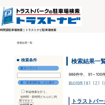
時間貸駐車場検索｜トラストナビ駐車場検索
検索結果一覧
検索条件
検索結果一
キーワード
986件中、 91～10
「駐車場料金」から探す
前の10件
[
6
] [
7
] [
料金検索を行う。
短時間・長時間どちらのご利
トラストパーク
用ですか？