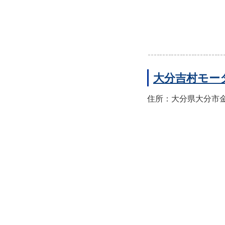
大分吉村モー
住所：大分県大分市金池