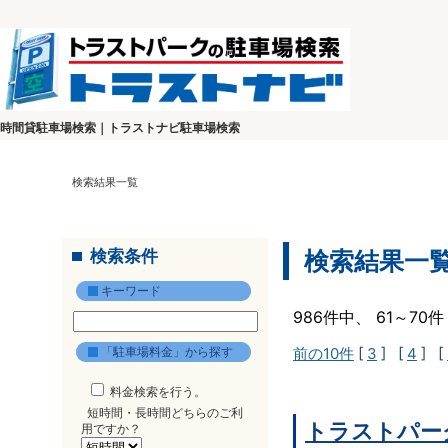
時間貸駐車場検索｜トラストナビ駐車場検索
検索結果一覧
検索条件
検索結果一
キーワード
986件中、 61～7
「駐車場料金」から探す
前の10件
[
3
] [
4
] [
料金検索を行う。
短時間・長時間どちらのご利
トラストパー
用ですか？