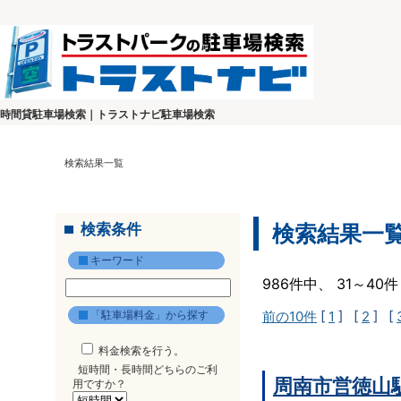
時間貸駐車場検索｜トラストナビ駐車場検索
検索結果一覧
検索条件
検索結果一
キーワード
986件中、 31～4
「駐車場料金」から探す
前の10件
[
1
] [
2
] [
料金検索を行う。
短時間・長時間どちらのご利
周南市営徳山
用ですか？