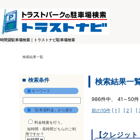
時間貸駐車場検索｜トラストナビ駐車場検索
検索結果一覧
検索条件
検索結果一
キーワード
986件中、 41～5
「駐車場料金」から探す
前の10件
[
1
] [
2
] [
料金検索を行う。
短時間・長時間どちらのご利
【クレジット
用ですか？