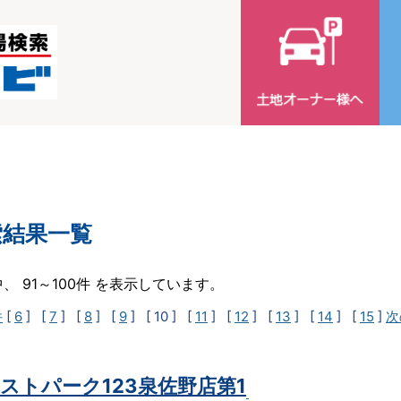
索結果一覧
中、 91～100件 を表示しています。
件
[
6
] [
7
] [
8
] [
9
]
[ 10 ]
[
11
] [
12
] [
13
] [
14
] [
15
]
次
ストパーク123泉佐野店第1