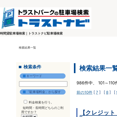
時間貸駐車場検索｜トラストナビ駐車場検索
検索結果一覧
検索条件
検索結果一
キーワード
986件中、 101～1
「駐車場料金」から探す
前の10件
[
7
] [
8
] [
料金検索を行う。
短時間・長時間どちらのご利
【クレジット
用ですか？