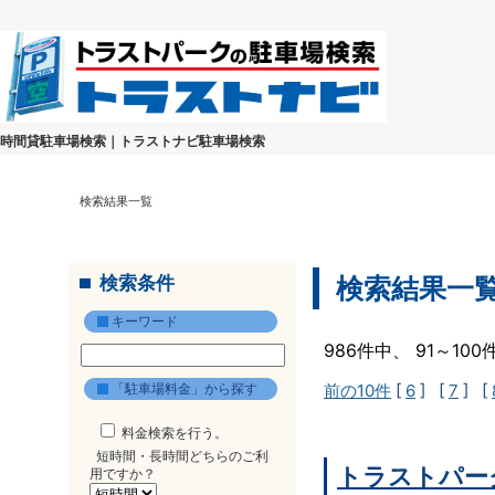
時間貸駐車場検索｜トラストナビ駐車場検索
検索結果一覧
検索条件
検索結果一
キーワード
986件中、 91～10
「駐車場料金」から探す
前の10件
[
6
] [
7
] [
料金検索を行う。
短時間・長時間どちらのご利
トラストパーク
用ですか？