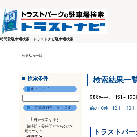
時間貸駐車場検索｜トラストナビ駐車場検索
検索結果一覧
検索条件
検索結果一
キーワード
986件中、 151～1
「駐車場料金」から探す
前の10件
[
12
] [
13
]
料金検索を行う。
短時間・長時間どちらのご利
トラストパー
用ですか？