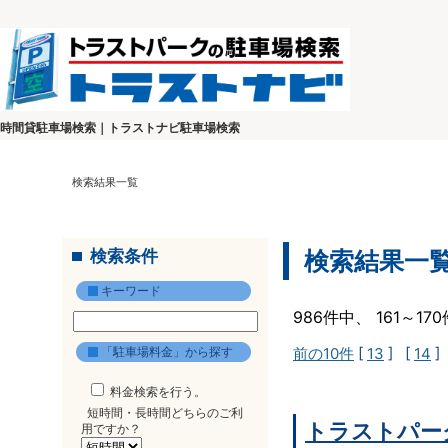
時間貸駐車場検索｜トラストナビ駐車場検索
検索結果一覧
検索条件
検索結果一
キーワード
986件中、 161～1
「駐車場料金」から探す
前の10件
[
13
] [
14
]
料金検索を行う。
短時間・長時間どちらのご利
トラストパー
用ですか？