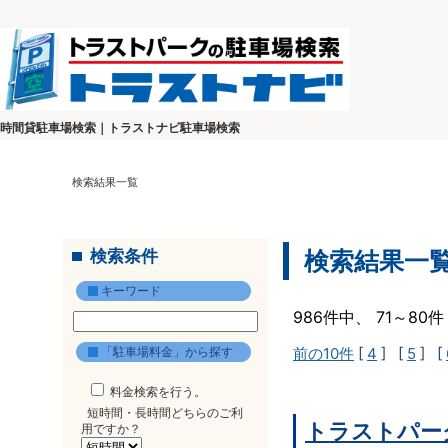
時間貸駐車場検索｜トラストナビ駐車場検索
検索結果一覧
検索条件
検索結果一
キーワード
986件中、 71～8
「駐車場料金」から探す
前の10件
[
4
] [
5
] [
料金検索を行う。
短時間・長時間どちらのご利
トラストパー
用ですか？