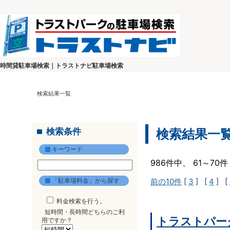
時間貸駐車場検索｜トラストナビ駐車場検索
検索結果一覧
検索条件
検索結果一
キーワード
986件中、 61～7
「駐車場料金」から探す
前の10件
[
3
] [
4
] [
料金検索を行う。
短時間・長時間どちらのご利
トラストパー
用ですか？