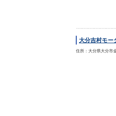
大分吉村モー
住所：大分県大分市金池