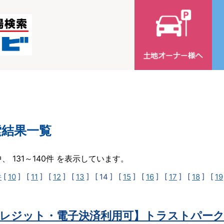
索結果一覧
中、 131～140件 を表示しています。
件
[
10
] [
11
] [
12
] [
13
]
[ 14 ]
[
15
] [
16
] [
17
] [
18
] [
19
レジット・電子決済利用可】トラストパーク