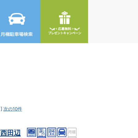
]
次の10件
西田辺