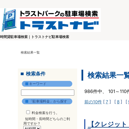
時間貸駐車場検索｜トラストナビ駐車場検索
検索結果一覧
検索条件
検索結果一
キーワード
986件中、 101～1
「駐車場料金」から探す
前の10件
[
7
] [
8
] [
料金検索を行う。
短時間・長時間どちらのご利
【クレジット
用ですか？