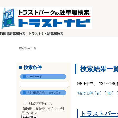
時間貸駐車場検索｜トラストナビ駐車場検索
検索結果一覧
検索条件
検索結果一
キーワード
986件中、 121～1
「駐車場料金」から探す
前の10件
[
9
] [
10
] 
料金検索を行う。
短時間・長時間どちらのご利
トラストパー
用ですか？