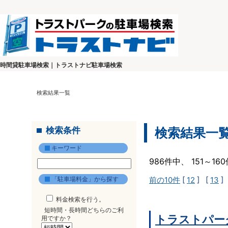
時間貸駐車場検索｜トラストナビ駐車場検索
検索結果一覧
検索条件
検索結果一
キーワード
986件中、 151～1
「駐車場料金」から探す
前の10件
[
12
] [
13
]
料金検索を行う。
短時間・長時間どちらのご利
トラストパー
用ですか？