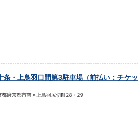
t十条・上鳥羽口間第3駐車場（前払い：チケ
京都府京都市南区上鳥羽尻切町28・29