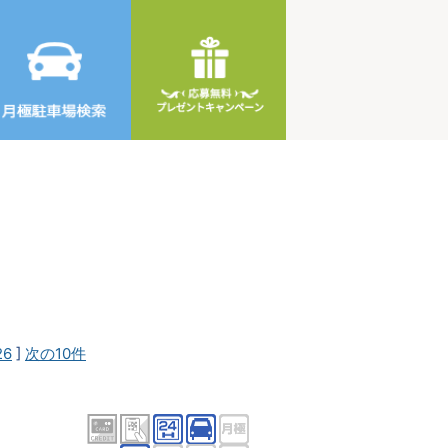
26
]
次の10件