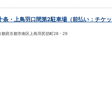
t十条・上鳥羽口間第2駐車場（前払い：チケ
京都府京都市南区上鳥羽尻切町28・29