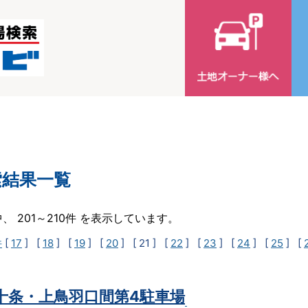
索結果一覧
中、 201～210件 を表示しています。
件
[
17
] [
18
] [
19
] [
20
]
[ 21 ]
[
22
] [
23
] [
24
] [
25
] [
t十条・上鳥羽口間第4駐車場