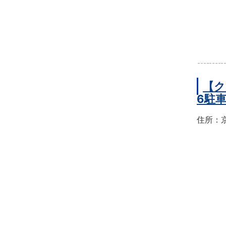
【ク
6駐
住所：