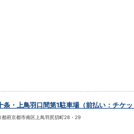
t十条・上鳥羽口間第1駐車場（前払い：チケ
京都府京都市南区上鳥羽尻切町28・29