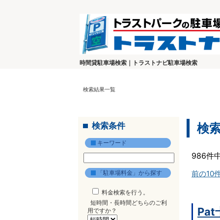
時間貸駐車場検索｜トラストナビ駐車場検索
検索結果一覧
検索条件
検
キーワード
986件
「駐車場料金」から探す
前の10
料金検索を行う。
短時間・長時間どちらのご利
Pa
用ですか？