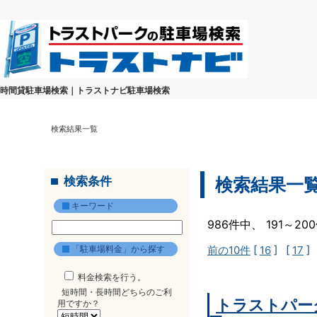
時間貸駐車場検索｜トラストナビ駐車場検索
検索結果一覧
検索条件
検索結果一
キーワード
986件中、 191～2
「駐車場料金」から探す
前の10件
[
16
] [
17
]
料金検索を行う。
短時間・長時間どちらのご利
トラストパー
用ですか？