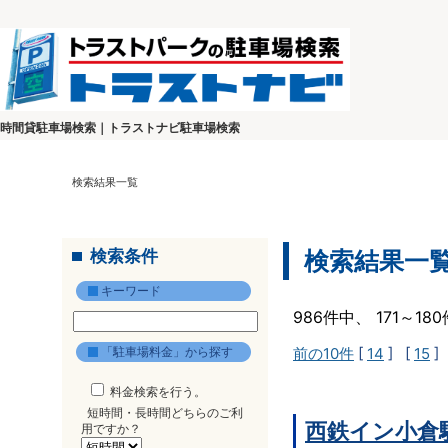
時間貸駐車場検索｜トラストナビ駐車場検索
検索結果一覧
検索条件
検索結果一
キーワード
986件中、 171～1
「駐車場料金」から探す
前の10件
[
14
] [
15
]
料金検索を行う。
短時間・長時間どちらのご利
西鉄イン小倉
用ですか？