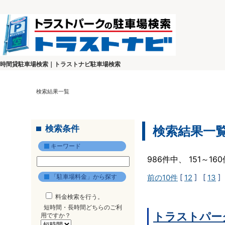
時間貸駐車場検索｜トラストナビ駐車場検索
検索結果一覧
検索条件
検索結果一
キーワード
986件中、 151～1
「駐車場料金」から探す
前の10件
[
12
] [
13
]
料金検索を行う。
短時間・長時間どちらのご利
トラストパー
用ですか？