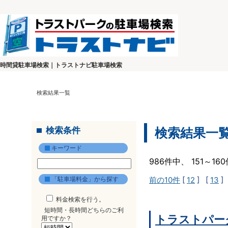
時間貸駐車場検索｜トラストナビ駐車場検索
検索結果一覧
検索条件
検索結果一
キーワード
986件中、 151～1
「駐車場料金」から探す
前の10件
[
12
] [
13
]
料金検索を行う。
短時間・長時間どちらのご利
トラストパー
用ですか？