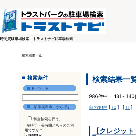
時間貸駐車場検索｜トラストナビ駐車場検索
検索結果一覧
検索条件
検索結果一
キーワード
986件中、 131～1
「駐車場料金」から探す
前の10件
[
10
] [
11
] 
料金検索を行う。
短時間・長時間どちらのご利
【クレジット
用ですか？