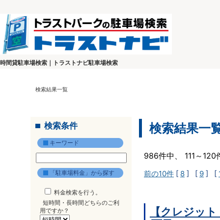
時間貸駐車場検索｜トラストナビ駐車場検索
検索結果一覧
検索条件
検索結果一
キーワード
986件中、 111～1
「駐車場料金」から探す
前の10件
[
8
] [
9
] [
料金検索を行う。
短時間・長時間どちらのご利
【クレジット
用ですか？