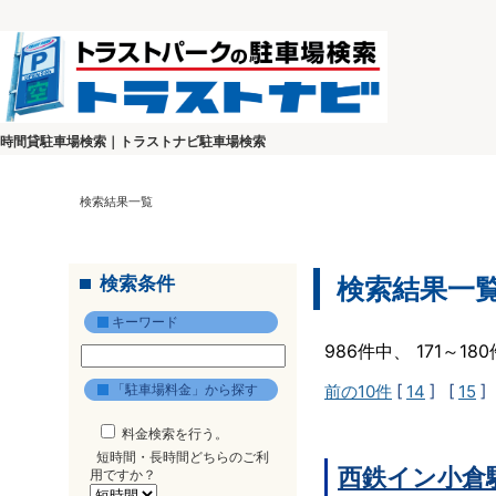
時間貸駐車場検索｜トラストナビ駐車場検索
検索結果一覧
検索条件
検索結果一
キーワード
986件中、 171～1
「駐車場料金」から探す
前の10件
[
14
] [
15
]
料金検索を行う。
短時間・長時間どちらのご利
西鉄イン小倉
用ですか？