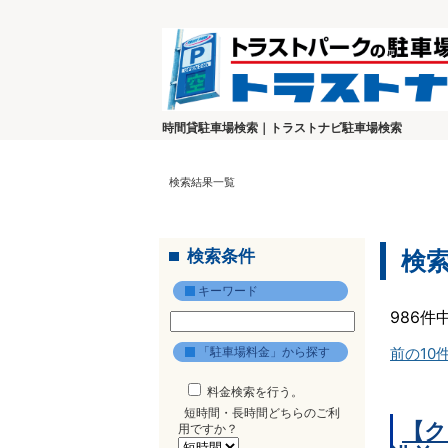
時間貸駐車場検索｜トラストナビ駐車場検索
検索結果一覧
検索条件
検
キーワード
986件
「駐車場料金」から探す
前の10
料金検索を行う。
短時間・長時間どちらのご利
【ク
用ですか？