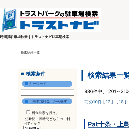
時間貸駐車場検索｜トラストナビ駐車場検索
検索結果一覧
検索条件
検索結果一
キーワード
986件中、 201～2
「駐車場料金」から探す
前の10件
[
17
] [
18
]
料金検索を行う。
短時間・長時間どちらのご利
Pat十条・上
用ですか？