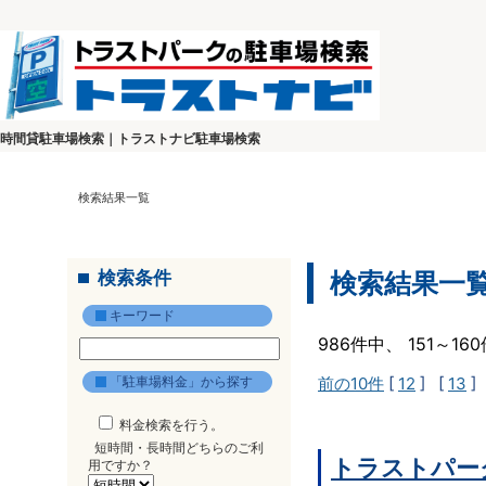
時間貸駐車場検索｜トラストナビ駐車場検索
検索結果一覧
検索条件
検索結果一
キーワード
986件中、 151～1
「駐車場料金」から探す
前の10件
[
12
] [
13
]
料金検索を行う。
短時間・長時間どちらのご利
トラストパー
用ですか？