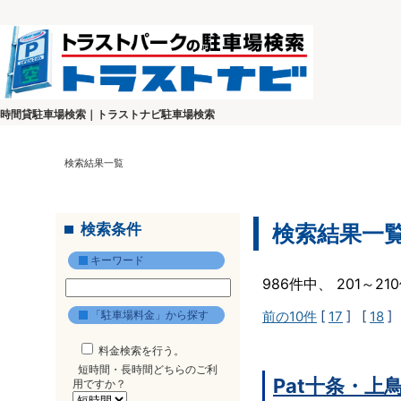
時間貸駐車場検索｜トラストナビ駐車場検索
検索結果一覧
検索条件
検索結果一
キーワード
986件中、 201～2
「駐車場料金」から探す
前の10件
[
17
] [
18
]
料金検索を行う。
短時間・長時間どちらのご利
Pat十条・上
用ですか？