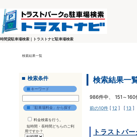
時間貸駐車場検索｜トラストナビ駐車場検索
検索結果一覧
検索条件
検索結果一
キーワード
986件中、 151～1
「駐車場料金」から探す
前の10件
[
12
] [
13
]
料金検索を行う。
短時間・長時間どちらのご利
トラストパー
用ですか？