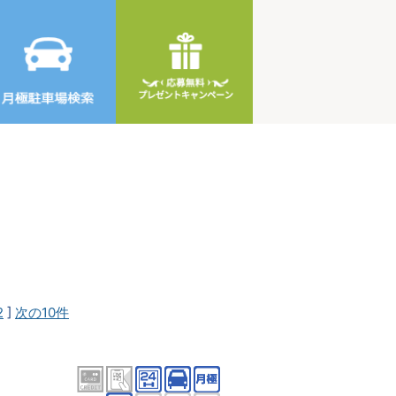
2
]
次の10件