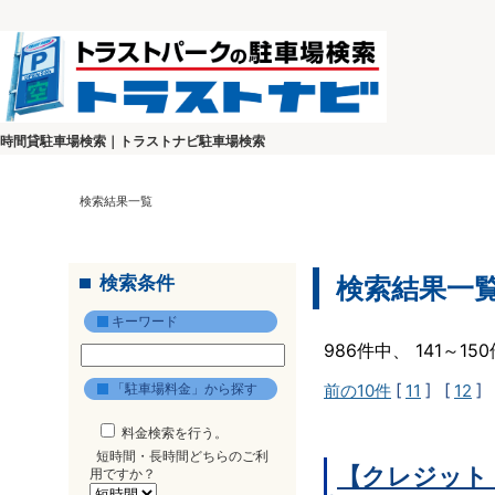
時間貸駐車場検索｜トラストナビ駐車場検索
検索結果一覧
検索条件
検索結果一
キーワード
986件中、 141～1
「駐車場料金」から探す
前の10件
[
11
] [
12
] 
料金検索を行う。
短時間・長時間どちらのご利
【クレジット
用ですか？