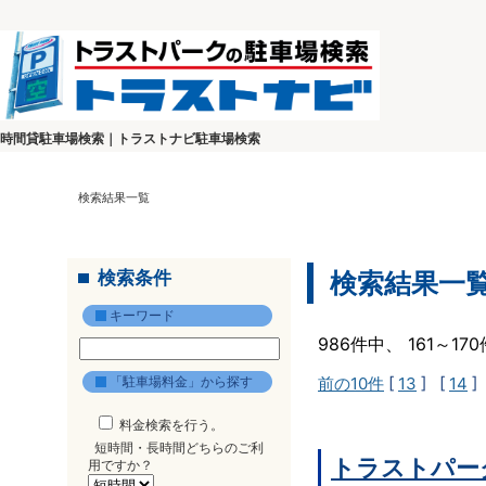
時間貸駐車場検索｜トラストナビ駐車場検索
検索結果一覧
検索条件
検索結果一
キーワード
986件中、 161～1
「駐車場料金」から探す
前の10件
[
13
] [
14
]
料金検索を行う。
短時間・長時間どちらのご利
トラストパー
用ですか？