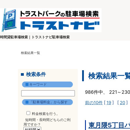
時間貸駐車場検索｜トラストナビ駐車場検索
検索結果一覧
検索条件
検索結果一
キーワード
986件中、 221～2
「駐車場料金」から探す
前の10件
[
19
] [
20
]
料金検索を行う。
短時間・長時間どちらのご利
東月隈5丁目
用ですか？