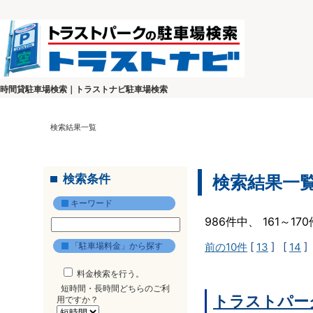
時間貸駐車場検索｜トラストナビ駐車場検索
検索結果一覧
検索条件
検索結果一
キーワード
986件中、 161～1
「駐車場料金」から探す
前の10件
[
13
] [
14
]
料金検索を行う。
短時間・長時間どちらのご利
トラストパー
用ですか？