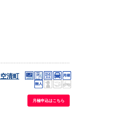
空清町
月極申込はこちら