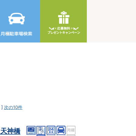
]
次の10件
天神橋