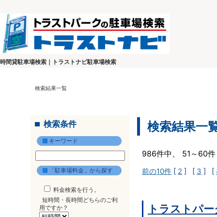
時間貸駐車場検索｜トラストナビ駐車場検索
検索結果一覧
検索条件
検索結果一
キーワード
986件中、 51～6
「駐車場料金」から探す
前の10件
[
2
] [
3
] [
料金検索を行う。
短時間・長時間どちらのご利
トラストパー
用ですか？