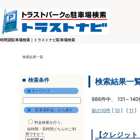
時間貸駐車場検索｜トラストナビ駐車場検索
検索結果一覧
検索条件
検索結果一
キーワード
986件中、 131～1
「駐車場料金」から探す
前の10件
[
10
] [
11
] 
料金検索を行う。
短時間・長時間どちらのご利
【クレジット
用ですか？