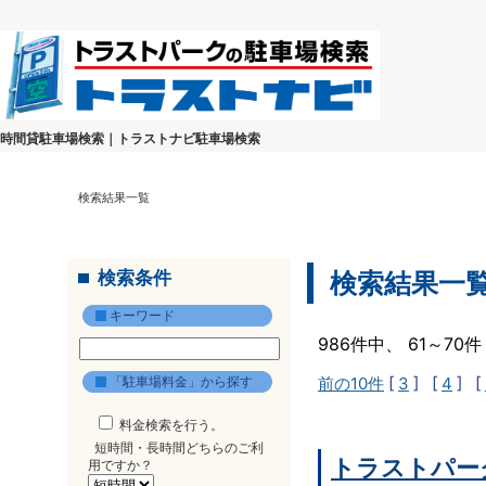
時間貸駐車場検索｜トラストナビ駐車場検索
検索結果一覧
検索条件
検索結果一
キーワード
986件中、 61～7
「駐車場料金」から探す
前の10件
[
3
] [
4
] [
料金検索を行う。
短時間・長時間どちらのご利
トラストパー
用ですか？