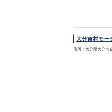
大分吉村モー
住所：大分県大分市金池