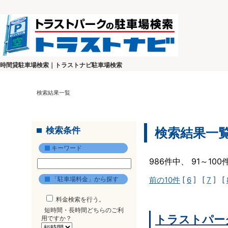
時間貸駐車場検索｜トラストナビ駐車場検索
検索結果一覧
検索条件
検索結果一
キーワード
986件中、 91～10
「駐車場料金」から探す
前の10件
[
6
] [
7
] [
料金検索を行う。
短時間・長時間どちらのご利
トラストパーク
用ですか？