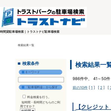
時間貸駐車場検索｜トラストナビ駐車場検索
検索結果一覧
検索条件
検索結果一
キーワード
986件中、 41～5
「駐車場料金」から探す
前の10件
[
1
] [
2
] [
料金検索を行う。
短時間・長時間どちらのご利
【クレジット
用ですか？