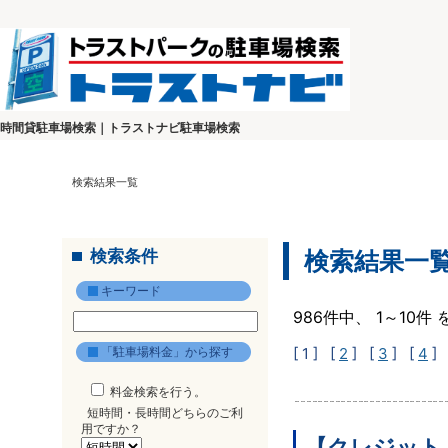
時間貸駐車場検索｜トラストナビ駐車場検索
検索結果一覧
検索条件
検索結果一
キーワード
986件中、 1～10
「駐車場料金」から探す
[ 1 ]
[
2
] [
3
] [
4
] 
料金検索を行う。
短時間・長時間どちらのご利
用ですか？
【クレジット