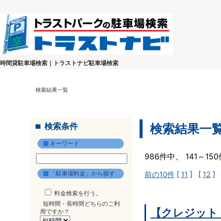
時間貸駐車場検索｜トラストナビ駐車場検索
検索結果一覧
検索条件
検索結果一
キーワード
986件中、 141～1
「駐車場料金」から探す
前の10件
[
11
] [
12
] 
料金検索を行う。
短時間・長時間どちらのご利
【クレジット
用ですか？