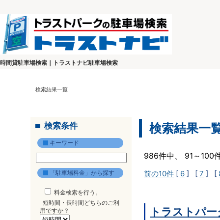
時間貸駐車場検索｜トラストナビ駐車場検索
検索結果一覧
検索条件
検索結果一
キーワード
986件中、 91～10
「駐車場料金」から探す
前の10件
[
6
] [
7
] [
料金検索を行う。
短時間・長時間どちらのご利
トラストパーク
用ですか？