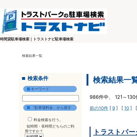
時間貸駐車場検索｜トラストナビ駐車場検索
検索結果一覧
検索条件
検索結果一
キーワード
986件中、 121～1
「駐車場料金」から探す
前の10件
[
9
] [
10
] 
料金検索を行う。
短時間・長時間どちらのご利
トラストパー
用ですか？